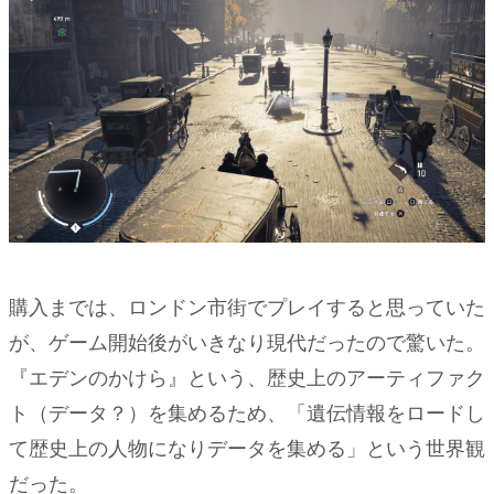
ン
プ
レ
2.
初期
街か
ら一
歩外
に出
ると
いき
購入までは、ロンドン市街でプレイすると思っていた
なり
が、ゲーム開始後がいきなり現代だったので驚いた。
厳し
い
『エデンのかけら』という、歴史上のアーティファク
3.
ト（データ？）を集めるため、「遺伝情報をロードし
Tips
て歴史上の人物になりデータを集める」という世界観
だった。
4.