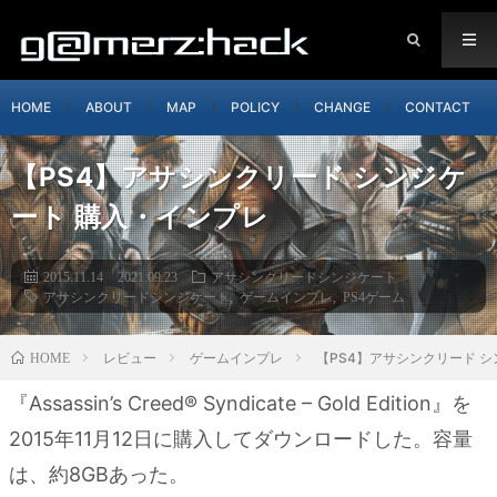
HOME
ABOUT
MAP
POLICY
CHANGE
CONTACT
【PS4】アサシンクリード シンジケ
ート 購入・インプレ
2015.11.14
2021.09.23
アサシンクリードシンジケート
アサシンクリードシンジケート
,
ゲームインプレ
,
PS4ゲーム
レビュー
ゲームインプレ
【PS4】アサシンクリード 
HOME
『Assassin’s Creed® Syndicate – Gold Edition』を
2015年11月12日に購入してダウンロードした。容量
は、約8GBあった。