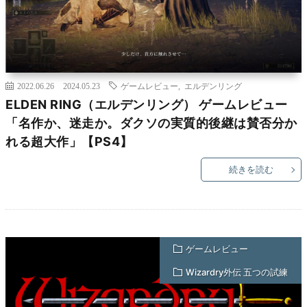
2022.06.26
2024.05.23
ゲームレビュー
,
エルデンリング
ELDEN RING（エルデンリング） ゲームレビュー
「名作か、迷走か。ダクソの実質的後継は賛否分か
れる超大作」【PS4】
続きを読む
ゲームレビュー
Wizardry外伝 五つの試練