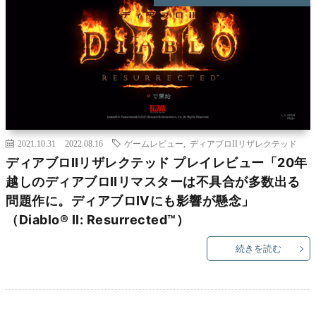
2021.10.31
2022.08.16
ゲームレビュー
,
ディアブロIIリザレクテッド
ディアブロⅡリザレクテッド プレイレビュー「20年
越しのディアブロⅡリマスターは不具合が多数出る
問題作に。ディアブロⅣにも影響が懸念」
（Diablo® II: Resurrected™）
続きを読む