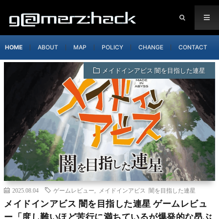
HOME
ABOUT
MAP
POLICY
CHANGE
CONTACT
メイドインアビス 闇を目指した連星
2025.08.04
ゲームレビュー
,
メイドインアビス 闇を目指した連星
メイドインアビス 闇を目指した連星 ゲームレビュ
ー「度し難いほど苦行に満ちているが爆発的な昂ぶ