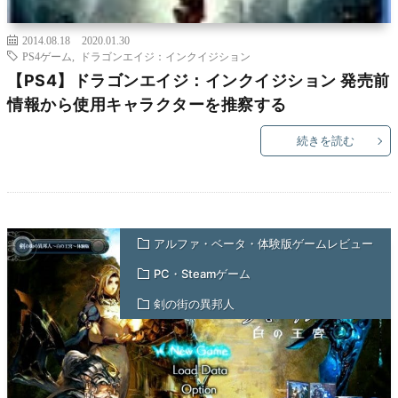
2014.08.18
2020.01.30
PS4ゲーム
,
ドラゴンエイジ：インクイジション
【PS4】ドラゴンエイジ：インクイジション 発売前
情報から使用キャラクターを推察する
続きを読む
アルファ・ベータ・体験版ゲームレビュー
PC・Steamゲーム
剣の街の異邦人