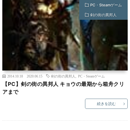
PC・Steamゲーム
剣の街の異邦人
2014.10.18
2020.06.15
剣の街の異邦人
,
PC・Steamゲーム
【PC】剣の街の異邦人 キョウの最期から箱舟クリ
アまで
続きを読む