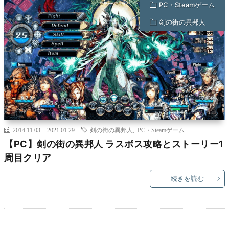
PC・Steamゲーム
剣の街の異邦人
2014.11.03
2021.01.29
剣の街の異邦人
,
PC・Steamゲーム
【PC】剣の街の異邦人 ラスボス攻略とストーリー1
周目クリア
続きを読む