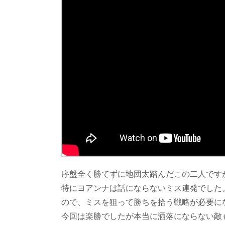
序盤全く勝てずに地団太踏んだこの二人です
特にヨアンナは話にならないミス連発でした
ので、ミスを狙って勝ちを拾う戦略が必要に
今回は楽勝でしたが本当に洒落にならない敵