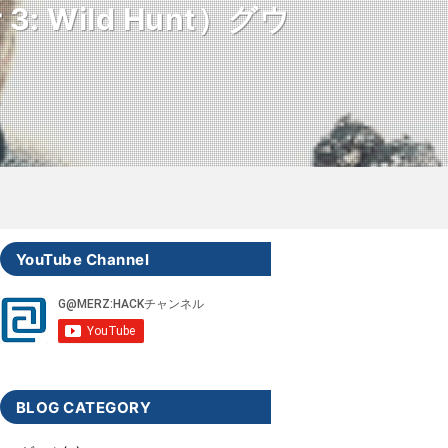
: Wild Hunt）グウ
）
YouTube Channel
BLOG CATEGORY