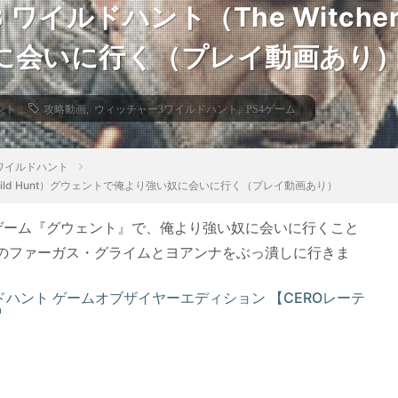
イルドハント（The Witcher 3
に会いに行く（プレイ動画あり
ント
攻略動画
,
ウィッチャー3ワイルドハント
,
PS4ゲーム
ワイルドハント
3: Wild Hunt）グウェントで俺より強い奴に会いに行く（プレイ動画あり）
ゲーム『グウェント』で、俺より強い奴に会いに行くこと
のファーガス・グライムとヨアンナをぶっ潰しに行きま
ドハント ゲームオブザイヤーエディション 【CEROレーテ