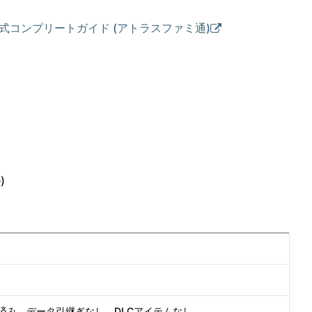
L 公式コンプリートガイド (アトラスファミ通)
)
ア済み。データ引継ぎなし。DLCアイテムなし。