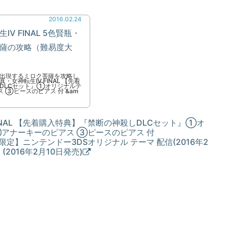
2016.02.24
Ⅳ FINAL 5色賢瓶・
薩の攻略（難易度大
出現するミロク菩薩を攻略し
女神転生IV FINAL 【先着
DLCセット』①オリジナルテ
 ③ピースのピアス 付 &am
FINAL 【先着購入特典】『禁断の神殺しDLCセット』①オ
②アナーキーのピアス ③ピースのピアス 付
.jp限定】ニンテンドー3DSオリジナル テーマ 配信(2016年2
(2016年2月10日発売)