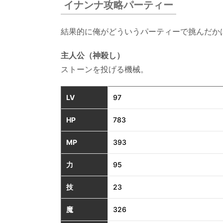
イナンナ攻略パーティー
8.
戦闘
結果的に俺がどういうパーティーで挑んだか
後イ
ベン
主人公（神殺し）
トほ
ストーンを投げる機械。
か
LV
97
HP
783
MP
393
力
95
技
23
魔
326