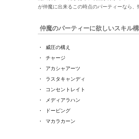
ル構
が仲魔に出来るこの時点のパーティーなら、
成
6.
仲魔のパーティーに欲しいスキル構
イナ
ンナ
攻略
威圧の構え
パー
チャージ
ティ
アカシャアーツ
ー
ラスタキャンディ
7.
イナ
コンセントレイト
ンナ
メディアラハン
戦・
ドーピング
実際
の戦
マカラカーン
闘経
過