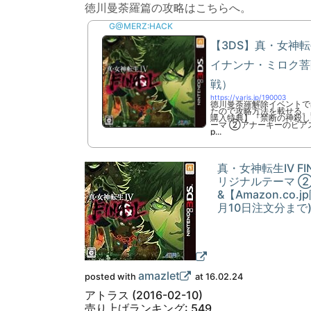
徳川曼荼羅篇の攻略はこちらへ。
G@MERZ:HACK
【3DS】真・女神転生
イナンナ・ミロク菩
戦）
https://varis.jp/190003
徳川曼荼羅解除イベントで
たので攻略方法を載せる。真・
購入特典】『禁断の神殺し
ーマ ②アナーキーのピアス
p...
真・女神転生IV 
リジナルテーマ 
&【Amazon.co
月10日注文分まで) 
amazlet
posted with
at 16.02.24
アトラス (2016-02-10)
売り上げランキング: 549