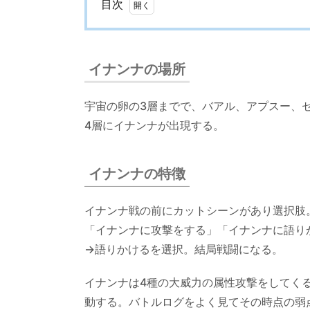
目次
1.
イ
ナ
イナンナの場所
ン
ナ
宇宙の卵の3層までで、バアル、アプスー、
の
4層にイナンナが出現する。
場
所
イナンナの特徴
2.
イナ
イナンナ戦の前にカットシーンがあり選択肢
ンナ
の特
「イナンナに攻撃をする」「イナンナに語り
徴
→語りかけるを選択。結局戦闘になる。
3.
イナンナは4種の大威力の属性攻撃をしてく
イナ
動する。バトルログをよく見てその時点の弱
ンナ