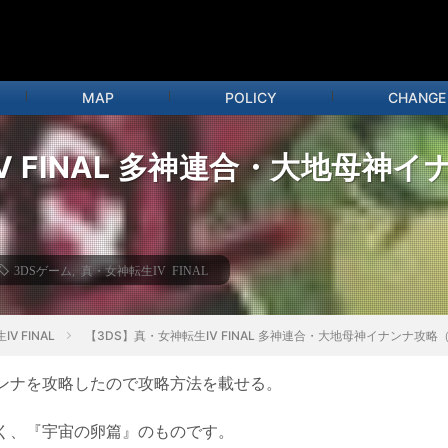
MAP
POLICY
CHANGE
 FINAL 多神連合・大地母神
3DSゲーム
,
真・女神転生IV FINAL
V FINAL
【3DS】真・女神転生Ⅳ FINAL 多神連合・大地母神イナンナ攻
ンナを攻略したので攻略方法を載せる。
く、『宇宙の卵篇』のものです。