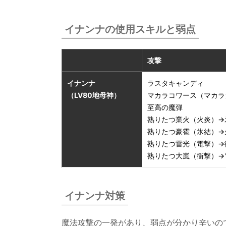
の使
用ス
イナンナの使用スキルと弱点
キル
と弱
点
攻撃
4.
イナンナ
ラスタキャンディ
イナ
（LV80地母神）
マカラコワース（マカラ
ンナ
至高の魔弾
対策
熟りたつ業火（火炎）→
熟りたつ豪雹（氷結）→
5.
熟りたつ雷光（電撃）→
仲魔
熟りたつ大嵐（衝撃）→
のパ
ーテ
ィー
イナンナ対策
に欲
しい
スキ
魔法攻撃の一発があり、弱点が分かり辛いの