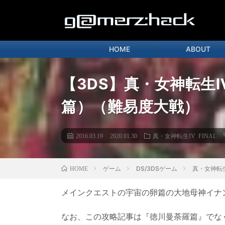
HOME
ABOUT
【3DS】真・女神転生Ⅳ
篇）（難易度大戦）
2016.03.19
2020.01.30
真・女神転生IV FINAL
ゲーム
DS/3DSゲーム
真・女神転生I
HOME
メインクエストの宇宙の卵篇の大地母神イナ
なお、この攻略記事は『徳川曼荼羅篇』でな