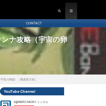
CONTACT
イナンナ攻略（宇宙の卵
略（宇宙の卵篇）（難易度大戦）
YouTube Channel