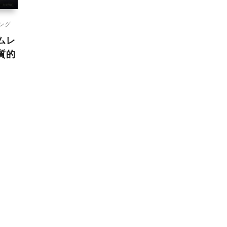
ング
ームレ
質的