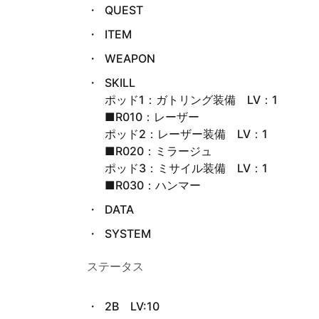
QUEST
8.
難易
ITEM
度
WEAPON
9.
SKILL
レジ
ポッド1：ガトリング装備 LV：1
スタ
■R010：レーザー
ンス
ポッド2：レーザー装備 LV：1
キャ
■R020：ミラージュ
ンプ
ポッド3：ミサイル装備 LV：1
■R030：ハンマー
10.
DATA
体験
版
SYSTEM
ステータス
2B LV:10