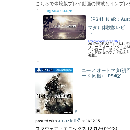
こちらで体験版プレイ動画の掲載とインプレ
G@MERZ:HACK
【PS4】NieR：Au
マタ）体験版レビュ
「...
https://varis.jp/102959
2017年2月23日にPS4で発
（ニーア オートマタ）の体
ウンロード可能になってい
た。体験版のプレイ動画と
掲載...
ニーア オートマタ(初
ード 同梱) – PS4
amazlet
posted with
at 16.12.15
スクウェア・エニックス (2017-02-23)