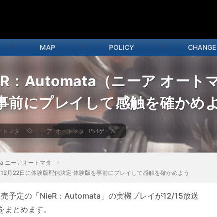
MAP
POLICY
CHANGE
eR：Automata（ニーア オート
を事前にプレイして感触を確かめ
オートマタ
ニーア オートマタ
,
PS4ゲーム
mata ニーアオートマタ
トマタ） 12月22日に体験版配信決定 体験版を事前にプレイして感触を確かめよう
等で発売予定の「NieR：Automata」の実機プレイが12/15放送
をまとめます。