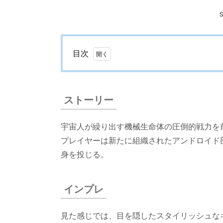
目次
1.
ス
ト
ストーリー
ー
リ
宇宙人が繰り出す機械生命体の圧倒的戦力を
ー
プレイヤーは新たに組織されたアンドロイド
2.
身を投じる。
イン
プレ
インプレ
3.
メニ
見た感じでは、目を隠したスタイリッシュな
ュー