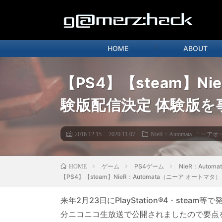
HOME
ABOUT
【PS4】【steam】Ni
験版配信決定 体験版
2016.12.15
2020.11.07
NieR：Automata ニーア
ゲーム
PS4ゲーム
NieR：Auto
HOME
【PS4】【steam】NieR：Automata（ニーア オー
来年2月23日にPlayStation®4・steam
分ニコニコ生放送で公開されましたので要点