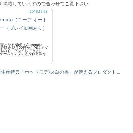
を掲載していますので合わせてご覧下さい。
2016.12.23
tomata（ニーア オート
ー（プレイ動画あり）
売となるNieR：Automata
験版が12月22日からPS4でダ
るので、プレイしてみまし
ゲームインプレと操作方法を
回生産特典「ポッドモデル:白の書」が使えるプロダクトコ