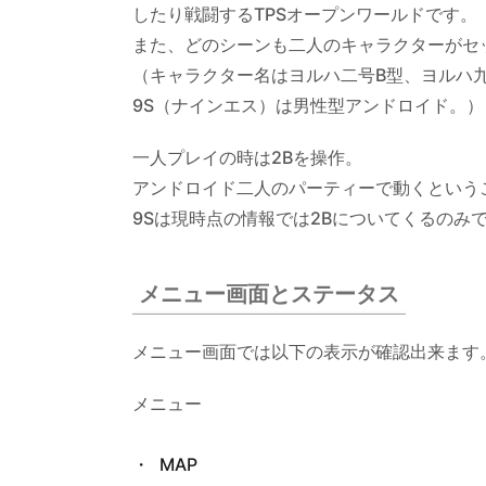
したり戦闘するTPSオープンワールドです。
画面
また、どのシーンも二人のキャラクターがセ
とス
（キャラクター名はヨルハ二号B型、ヨルハ九
テー
タス
9S（ナインエス）は男性型アンドロイド。）
4.
一人プレイの時は2Bを操作。
移動
アンドロイド二人のパーティーで動くという
5.
9Sは現時点の情報では2Bについてくるのみ
戦闘
6.
メニュー画面とステータス
武器
強化
メニュー画面では以下の表示が確認出来ます
7.
メニュー
死
亡
時
MAP