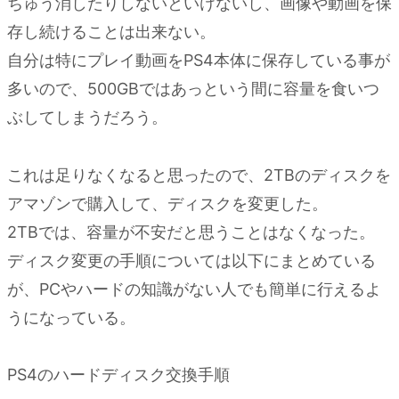
ちゅう消したりしないといけないし、画像や動画を保
ック
存し続けることは出来ない。
の問
題
自分は特にプレイ動画をPS4本体に保存している事が
4.
多いので、500GBではあっという間に容量を食いつ
ネッ
ぶしてしまうだろう。
トワ
ーク
これは足りなくなると思ったので、2TBのディスクを
プレ
イ
アマゾンで購入して、ディスクを変更した。
5.
2TBでは、容量が不安だと思うことはなくなった。
PS4
ディスク変更の手順については以下にまとめている
のソ
が、PCやハードの知識がない人でも簡単に行えるよ
フト
うになっている。
の数
6.
PS4のハードディスク交換手順
VR
ソフ