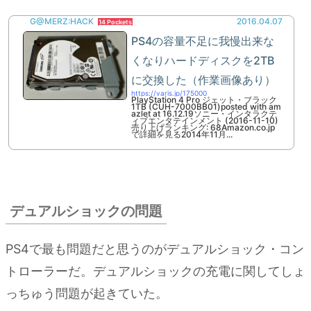
ト
G@MERZ:HACK
2016.04.07
14 Pockets
PS4の容量不足に我慢出来な
7.
新ハ
くなりハードディスクを2TB
ードの
PS4Pro、
に交換した（作業画像あり）
PS4VRへ
https://varis.jp/175000
PlayStation 4 Pro ジェット・ブラック
1TB (CUH-7000BB01)posted with am
の移行時
azlet at 16.12.19ソニー・インタラクテ
ィブエンタテインメント (2016-11-10)
期
売り上げランキング: 68Amazon.co.jp
で詳細を見る2014年11月...
8.
個人
的に
ポイ
デュアルショックの問題
ント
が高
PS4で最も問題だと思うのがデュアルショック・コン
い点
トローラーだ。デュアルショックの充電に関してしょ
っちゅう問題が起きていた。