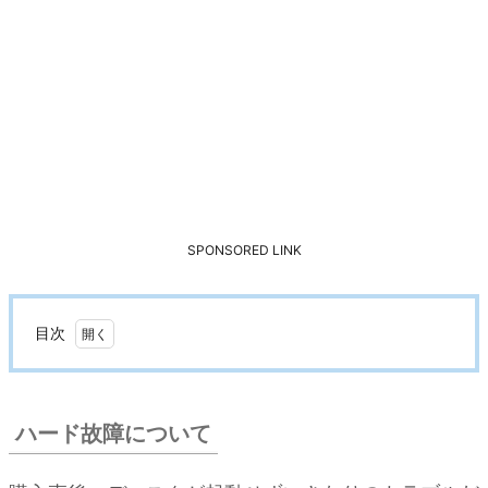
SPONSORED LINK
目次
1.
ハ
ー
ハード故障について
ド
故