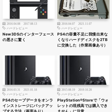
2016.04.08
2017.08.13
2016.04.07
2021.11.07
ハードレビュー
ハードレビュー
New3DSのインターフェース
PS4の容量不足に我慢出来な
の悪さに驚く
くなりハードディスクを2TB
に交換した（作業画像あり）
2016.03.31
2021.01.18
2015.08.19
2019.10.28
ハードレビュー
ハードレビュー
PS4のセーブデータをオンラ
PlayStation®Storeで「ウォ
インストレージにバックアッ
レットの現残高では購入でき
プする方法（画面あり）
ません」に注意