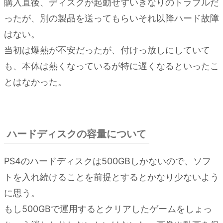
購入直後、ディスクが起動せずいきなりのトラブルだ
障
ったが、別の製品を送ってもらいそれ以降ハード故障
に
つ
はない。
い
当初は爆熱が不安だったが、付けっ放しにしていて
て
も、本体は熱くなっているが特に遅くなるといったこ
2.
とはなかった。
ハー
ドデ
ィス
クの
ハードディスクの容量について
容量
につ
いて
PS4のハードディスクは500GBしかないので、ソフ
トを入れ続けることを前提とするとかなり少ないよう
3.
に思う。
デュ
アル
もし500GBで運用するとクリアしたゲームをしょっ
ショ