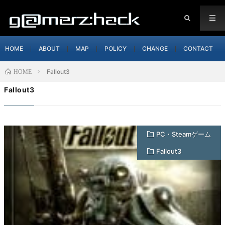
HOME
ABOUT
MAP
POLICY
CHANGE
CONTACT
Fallout3
HOME
Fallout3
PC・Steamゲーム
Fallout3