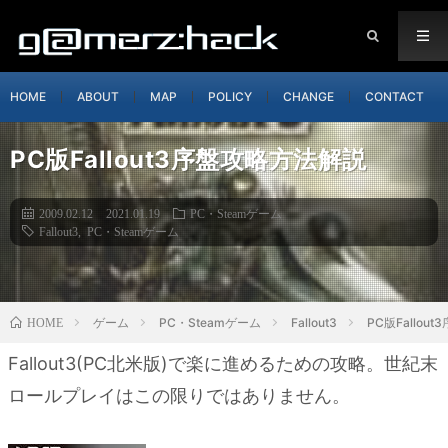
HOME
ABOUT
MAP
POLICY
CHANGE
CONTACT
PC版Fallout3序盤攻略方法解説
2009.02.12
2021.01.19
PC・Steamゲーム
Fallout3
,
PC・Steamゲーム
ゲーム
PC・Steamゲーム
Fallout3
PC版Fallou
HOME
Fallout3(PC北米版)で楽に進めるための攻略。世紀末
ロールプレイはこの限りではありません。