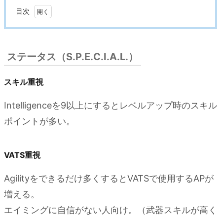
目次
1.
ステータス
（S.P.E.C.I.A.L.）
ステータス（S.P.E.C.I.A.L.）
1.0.1.
スキル
スキル重視
重視
Intelligenceを9以上にするとレベルアップ時のスキル
1.0.2.
ポイントが多い。
VATS重
視
1.0.3.
VATS重視
持ち運
Agilityをできるだけ多くするとVATSで使用するAPが
び重視
増える。
2.
エイミングに自信がない人向け。（武器スキルが高く
スキ