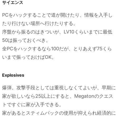
サイエンス
4.0.5.
Comprehension
PCをハックすることで道が開けたり、情報を入手し
4.0.6.
たり行けない場所へ行けたりする。
Master
序盤から振るのはきついが、LV10くらいまでに最低
Trader
50は振っておくべき。
5.
全PCをハックするなら100だが、とりあえず75くら
戦闘
いまで振っておけばOK。
のコ
ツ
Explosives
爆弾。攻撃手段としては重視しなくてよいが、早期に
家が欲しいなら25以上にすると、Megatonのクエス
トですぐに家が入手できる。
家があるとスティムパックの使用が抑えられ経済的に