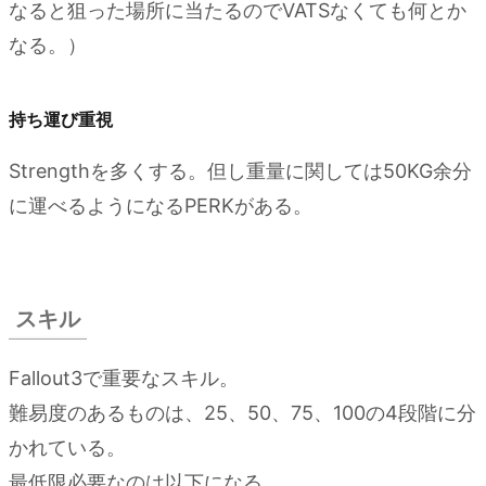
ル
なると狙った場所に当たるのでVATSなくても何とか
なる。）
2.0.1.
リペア
持ち運び重視
2.0.2.
ロック
Strengthを多くする。但し重量に関しては50KG余分
ピック
に運べるようになるPERKがある。
2.0.3.
サイエン
ス
スキル
2.0.4.
Explosives
Fallout3で重要なスキル。
2.0.5.
難易度のあるものは、25、50、75、100の4段階に分
何らかの
武器スキ
かれている。
ル
最低限必要なのは以下になる。