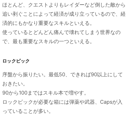
4.
ほとんど、クエストよりもレイダーなど倒した敵から
重要
追い剥ぐことによって経済が成り立っているので、経
な
済的にもかなり重要なスキルといえる。
PERK
使っているとどんどん痛んで壊れてしまう世界なの
4.0.1.
で、最も重要なスキルの一つといえる。
Strong
Back
ロックピック
4.0.2.
Fast
序盤から振りたい。最低50、できれば90以上にして
Metabolism
おきたい。
4.0.3.
90から100まではスキル本で増やす。
Intense
ロックピックが必要な箱には弾薬や武器、Capsが入
Training
っていることが多い。
4.0.4.
Educated