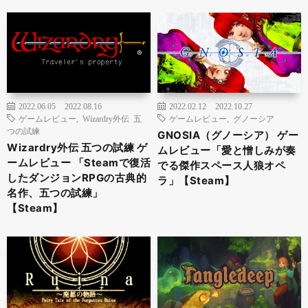
2022.06.05
2022.08.16
2022.02.12
2022.10.27
ゲームレビュー
,
Wizardry外伝 五
ゲームレビュー
,
グノーシア
つの試練
GNOSIA（グノーシア） ゲー
Wizardry外伝 五つの試練 ゲ
ムレビュー「愛と憎しみが奏
ームレビュー 「Steamで復活
でる傑作スペース人狼オペ
したダンジョンRPGの古典的
ラ」【Steam】
名作、五つの試練」
【Steam】