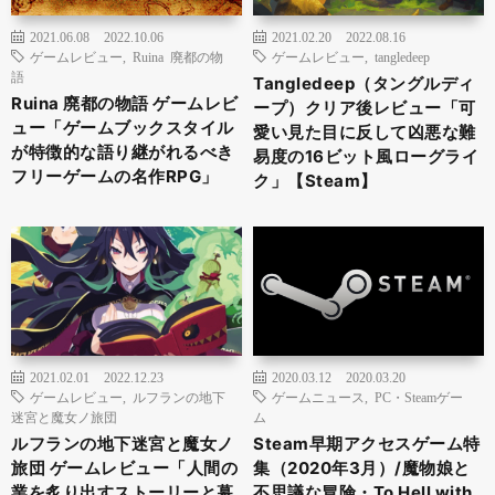
2021.06.08
2022.10.06
2021.02.20
2022.08.16
ゲームレビュー
,
Ruina 廃都の物
ゲームレビュー
,
tangledeep
語
Tangledeep（タングルディ
Ruina 廃都の物語 ゲームレビ
ープ）クリア後レビュー「可
ュー「ゲームブックスタイル
愛い見た目に反して凶悪な難
が特徴的な語り継がれるべき
易度の16ビット風ローグライ
フリーゲームの名作RPG」
ク」【Steam】
2021.02.01
2022.12.23
2020.03.12
2020.03.20
ゲームレビュー
,
ルフランの地下
ゲームニュース
,
PC・Steamゲー
迷宮と魔女ノ旅団
ム
ルフランの地下迷宮と魔女ノ
Steam早期アクセスゲーム特
旅団 ゲームレビュー「人間の
集（2020年3月）/魔物娘と
業を炙り出すストーリーと幕
不思議な冒険・To Hell with