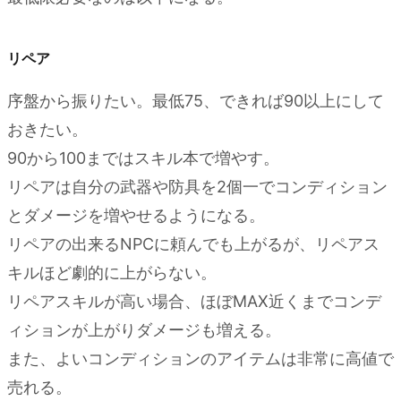
3.
あれ
リペア
ば有
利な
序盤から振りたい。最低75、できれば90以上にして
スキ
おきたい。
ル
90から100まではスキル本で増やす。
3.0.1.
リペアは自分の武器や防具を2個一でコンディション
バーター
とダメージを増やせるようになる。
（Barter）
リペアの出来るNPCに頼んでも上がるが、リペアス
3.0.2.
ス
キルほど劇的に上がらない。
ピーチ
リペアスキルが高い場合、ほぼMAX近くまでコンデ
（Speech）
ィションが上がりダメージも増える。
3.0.3.
また、よいコンディションのアイテムは非常に高値で
スニーク
（Sneak）
売れる。