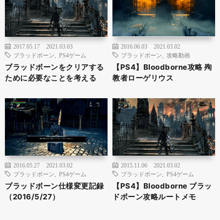
2017.05.17
2021.03.03
2016.06.03
2021.03.02
ブラッドボーン
,
PS4ゲーム
ブラッドボーン
,
攻略動画
ブラッドボーンをクリアする
【PS4】Bloodborne攻略 殉
ために必要なことを考える
教者ローゲリウス
2016.05.27
2021.03.02
2015.11.06
2021.03.02
ブラッドボーン
,
PS4ゲーム
ブラッドボーン
,
PS4ゲーム
ブラッドボーン仕様変更記録
【PS4】Bloodborne ブラッ
（2016/5/27）
ドボーン攻略ルートメモ