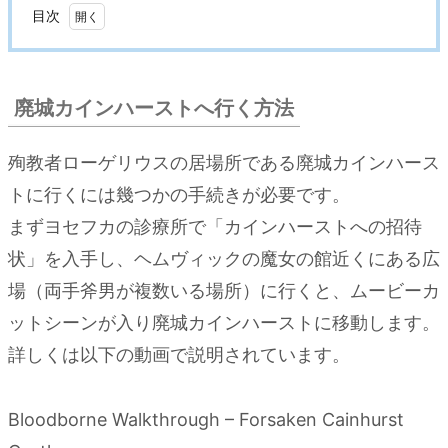
目次
1.
廃
城
廃城カインハーストへ行く方法
カ
イ
殉教者ローゲリウスの居場所である廃城カインハース
ン
トに行くには幾つかの手続きが必要です。
ハ
ー
まずヨセフカの診療所で「カインハーストへの招待
ス
状」を入手し、ヘムヴィックの魔女の館近くにある広
ト
場（両手斧男が複数いる場所）に行くと、ムービーカ
へ
行
ットシーンが入り廃城カインハーストに移動します。
く
詳しくは以下の動画で説明されています。
方
法
Bloodborne Walkthrough – Forsaken Cainhurst
2.