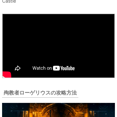
Castle
殉教
者ロ
ーゲ
リウ
スの
攻略
方法
3.
殉教
者ロ
ーゲ
リウ
スに
つい
殉教者ローゲリウスの攻略方法
ての
情報