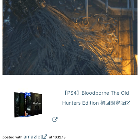
【PS4】Bloodborne The Old
Hunters Edition 初回限定版
amazlet
posted with
at 16.12.18