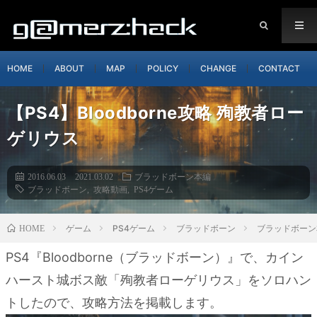
HOME
ABOUT
MAP
POLICY
CHANGE
CONTACT
【PS4】Bloodborne攻略 殉教者ロー
ゲリウス
2016.06.03
2021.03.02
ブラッドボーン本編
ブラッドボーン
,
攻略動画
,
PS4ゲーム
ゲーム
PS4ゲーム
ブラッドボーン
ブラッドボーン
HOME
PS4『Bloodborne（ブラッドボーン）』で、カイン
ハースト城ボス敵「殉教者ローゲリウス」をソロハン
トしたので、攻略方法を掲載します。