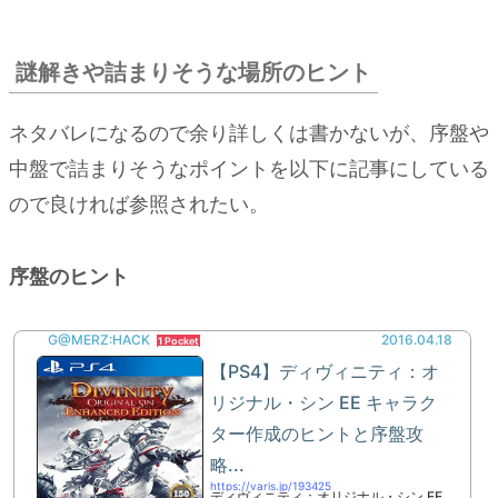
謎解きや詰まりそうな場所のヒント
ネタバレになるので余り詳しくは書かないが、序盤や
中盤で詰まりそうなポイントを以下に記事にしている
ので良ければ参照されたい。
序盤のヒント
G@MERZ:HACK
2016.04.18
1 Pocket
【PS4】ディヴィニティ：オ
リジナル・シン EE キャラク
ター作成のヒントと序盤攻
略...
https://varis.jp/193425
ディヴィニティ：オリジナル・シン EE