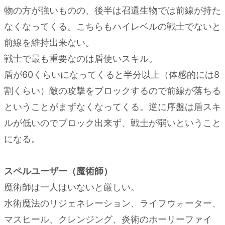
うな
物の方が強いものの、後半は召還生物では前線が持た
場所
なくなってくる。こちらもハイレベルの戦士でないと
のヒ
前線を維持出来ない。
ント
戦士で最も重要なのは盾使いスキル。
盾が60くらいになってくると半分以上（体感的には8
割くらい）敵の攻撃をブロックするので前線が落ちる
ということがまずなくなってくる。逆に序盤は盾スキ
ルが低いのでブロック出来ず、戦士が弱いということ
になる。
スペルユーザー（魔術師）
魔術師は一人はいないと厳しい。
水術魔法のリジェネレーション、ライフウォーター、
マスヒール、クレンジング、炎術のホーリーファイ