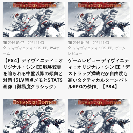
2016.05.07
2021.11.03
2016.04.26
2021.11.03
ディヴィニティ：OS EE
,
PS4ゲ
ディヴィニティ：OS EE
,
ゲーム
ーム
レビュー
【PS4】ディヴィニティ：オ
ゲームレビュー ディヴィニテ
リジナル・シン EE 戦略変更
ィ：オリジナル・シン EE「デ
を迫られる中盤以降の傾向と
ストラップ満載だが自由度も
対策 15LV時点メモとSTATS
高いタクティカルターンバト
画像（難易度クラシック）
ルRPGの傑作」【PS4】