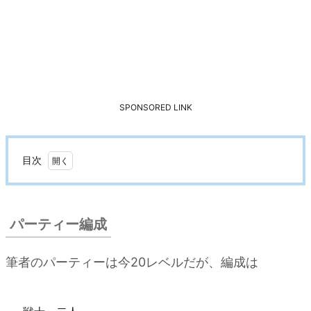
SPONSORED LINK
目次
1.
パ
ー
パーティー編成
テ
ィ
筆者のパーティーは今20レベルだが、編成は
ー
編
成