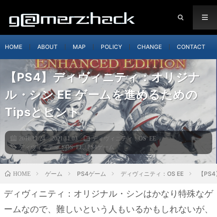
HOME
ABOUT
MAP
POLICY
CHANGE
CONTACT
【PS4】ディヴィニティ：オリジナ
ル・シン EE ゲームを進めるための
Tipsとヒント
2016.11.24
2021.11.03
ディヴィニティ：OS EE
ディヴィニティ：OS EE
,
PS4ゲーム
ゲーム
PS4ゲーム
ディヴィニティ：OS EE
【PS
HOME
ディヴィニティ：オリジナル・シンはかなり特殊なゲ
ームなので、難しいという人もいるかもしれないが、