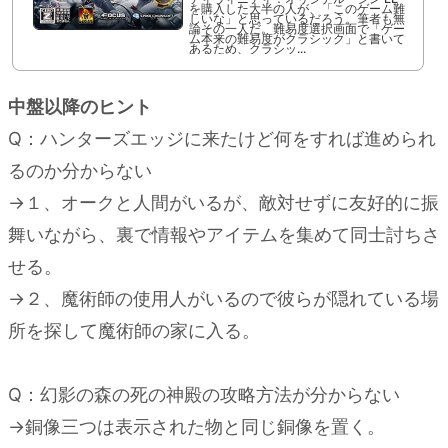
を購入した大半の人が、「このゲーム難
しいな」と思っているだろう。筆者も無
論その一人だ。難易度選択画面で「ゲー
ム本来の難易度がクラシック」と書いて
あるため、クラシッ...
中盤以降のヒント
Q：ハンターズエッジに来たけど何をすれば進められ
るのか分からない
→１、オークと人間がいるが、敵対せずに友好的に振
舞いながら、裏で情報やアイテムを集めて同士討ちさ
せる。
→２、魔術師の使用人がいるので彼らが隠れている場
所を探して魔術師の家に入る。
Q：幻影の森の死の神殿の攻略方法が分からない
→銅像三つは表示された物と同じ銅像を置く。