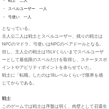
戦士 二人
2.
スペルユーザー 一人
移動
弓使い 一人
方法
となっている。
3.
戦闘
主人公二人は戦士とスペルユーザー、残りの戦士は
NPCのマドラ、弓使いはNPCのベアドールとなる。
4.
難易
但し、主人公の戦士は15LVくらいまでスペルユーザ
度
ーとして最低限のスペルだけを取得し、ステータスポ
5.
イントやアビリティポイントを余らせていた。
探索
戦士に「転職」したのは18レベルくらいで限界を感
6.
じてからである。
謎解
きや
戦士
詰ま
このゲームでは戦士は序盤は弱く、肉壁として召還生
りそ