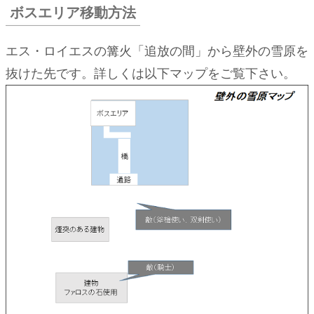
ス
ボスエリア移動方法
エ
リ
エス・ロイエスの篝火「追放の間」から壁外の雪原を
ア
抜けた先です。詳しくは以下マップをご覧下さい。
移
動
方
法
2.
適正
レベ
ル
3.
王の
仔ラ
ド・
ザレ