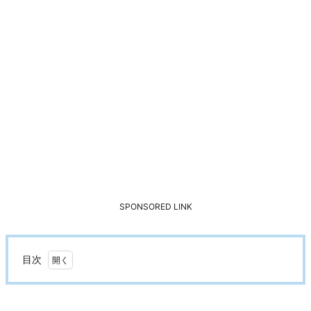
SPONSORED LINK
目次
1.
ボ