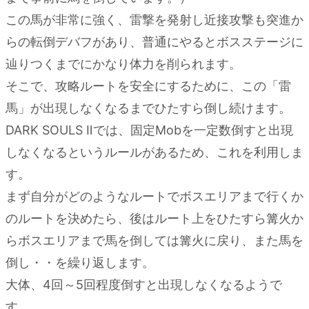
合
この馬が非常に強く、雷撃を発射し近接攻撃も突進か
3.3.
らの転倒デバフがあり、普通にやるとボスステージに
ラド
（ザレ
辿りつくまでにかなり体力を削られます。
ン）の
そこで、攻略ルートを安全にするために、この「雷
攻略の
馬」が出現しなくなるまでひたすら倒し続けます。
ポイン
ト
DARK SOULS Ⅱでは、固定Mobを一定数倒すと出現
しなくなるというルールがあるため、これを利用しま
3.3.1.
ラド
す。
（ザレ
まず自分がどのようなルートでボスエリアまで行くか
ン）攻
のルートを決めたら、後はルート上をひたすら篝火か
略後
らボスエリアまで馬を倒しては篝火に戻り、また馬を
倒し・・を繰り返します。
大体、4回～5回程度倒すと出現しなくなるようで
す。