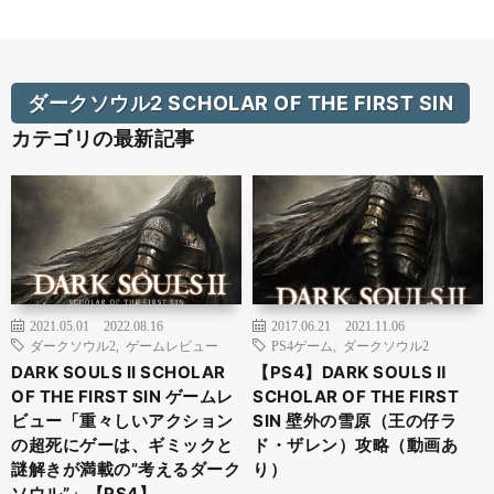
ダークソウル2 SCHOLAR OF THE FIRST SIN
カテゴリの最新記事
2021.05.01
2022.08.16
2017.06.21
2021.11.06
ダークソウル2
,
ゲームレビュー
PS4ゲーム
,
ダークソウル2
DARK SOULS II SCHOLAR
【PS4】DARK SOULS Ⅱ
OF THE FIRST SIN ゲームレ
SCHOLAR OF THE FIRST
ビュー「重々しいアクション
SIN 壁外の雪原（王の仔ラ
の超死にゲーは、ギミックと
ド・ザレン）攻略（動画あ
謎解きが満載の”考えるダーク
り）
ソウル”」【PS4】