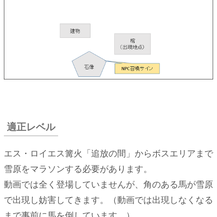
ンの
特
徴・
攻撃
パタ
ーン
と対
処
3.1.
距離
適正レベル
が離
れて
いる
エス・ロイエス篝火「追放の間」からボスエリアまで
場合
雪原をマラソンする必要があります。
3.2.
動画では全く登場していませんが、角のある馬が雪原
距離が
で出現し妨害してきます。（動画では出現しなくなる
近い場
まで事前に馬を倒しています。）