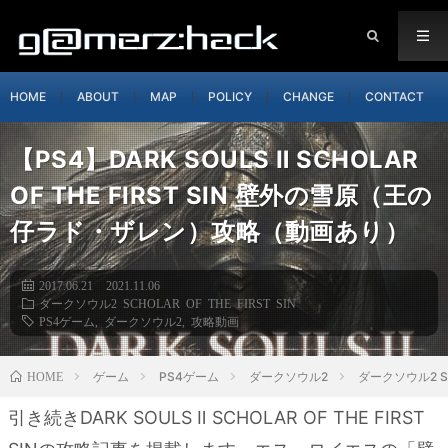
HOME
ABOUT
MAP
POLICY
CHANGE
CONTACT
【PS4】DARK SOULS Ⅱ SCHOLAR
OF THE FIRST SIN 壁外の雪原（王の
仔ラド・ザレン）攻略（動画あり）
2017.06.21
2021.11.06
ダークソウル2 SCHOLAR OF THE FIRST SIN
PS4ゲーム
,
ダークソウル2
,
攻略動画
ゲーム
PS4ゲーム
ダークソウル2
ダークソウル2 SCH
HOME
引き続きDARK SOULS Ⅱ SCHOLAR OF THE FIRST