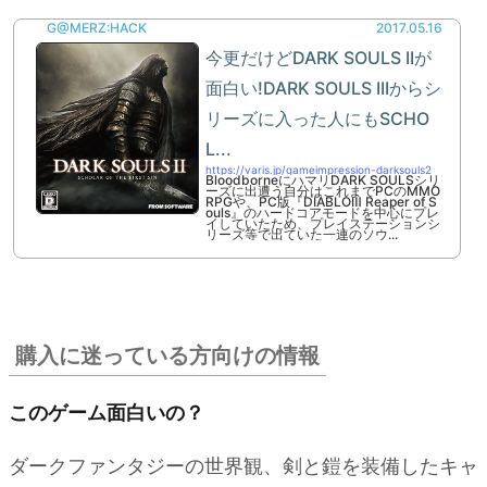
G@MERZ:HACK
2017.05.16
今更だけどDARK SOULS IIが
面白い!DARK SOULS IIIからシ
リーズに入った人にもSCHO
L...
https://varis.jp/gameimpression-darksouls2
BloodborneにハマリDARK SOULSシリ
ーズに出遭う自分はこれまでPCのMMO
RPGや、PC版『DIABLOⅢ Reaper of S
ouls』のハードコアモードを中心にプレ
イしていたため、プレイステーションシ
リーズ等で出ていた一連のソウ...
購入に迷っている方向けの情報
このゲーム面白いの？
ダークファンタジーの世界観、剣と鎧を装備したキャ