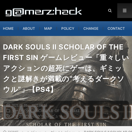
HOME
ABOUT
MAP
POLICY
CHANGE
CONTACT
DARK SOULS II SCHOLAR OF THE
FIRST SIN ゲームレビュー「重々しい
アクションの超死にゲーは、ギミッ
クと謎解きが満載の”考えるダークソ
ウル”」【PS4】
2021.05.01
2022.08.16
ダークソウル2 SCHOLAR OF THE FIRST SIN
ダークソウル2
,
ゲームレビュー