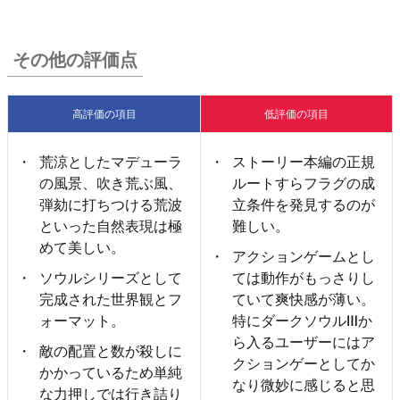
その他の評価点
高評価の項目
低評価の項目
荒涼としたマデューラ
ストーリー本編の正規
の風景、吹き荒ぶ風、
ルートすらフラグの成
弾劾に打ちつける荒波
立条件を発見するのが
といった自然表現は極
難しい。
めて美しい。
アクションゲームとし
ソウルシリーズとして
ては動作がもっさりし
完成された世界観とフ
ていて爽快感が薄い。
ォーマット。
特にダークソウルⅢか
ら入るユーザーにはア
敵の配置と数が殺しに
クションゲーとしてか
かかっているため単純
なり微妙に感じると思
な力押しでは行き詰り