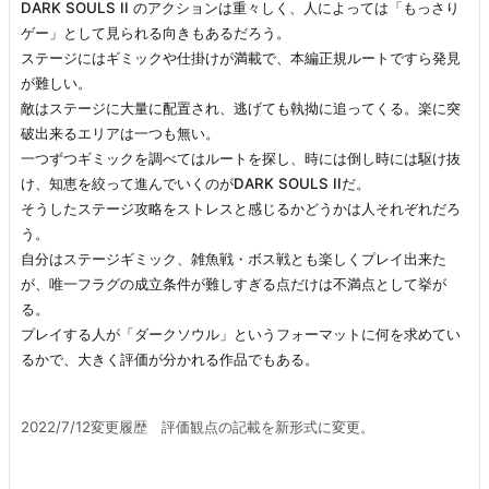
DARK SOULS II のアクションは重々しく、人によっては「もっさり
3.3.
ゲー」として見られる向きもあるだろう。
このゲ
ステージにはギミックや仕掛けが満載で、本編正規ルートですら発見
ームい
が難しい。
い点と
敵はステージに大量に配置され、逃げても執拗に追ってくる。楽に突
悪い点
破出来るエリアは一つも無い。
は？
一つずつギミックを調べてはルートを探し、時には倒し時には駆け抜
け、知恵を絞って進んでいくのがDARK SOULS IIだ。
3.4.
そうしたステージ攻略をストレスと感じるかどうかは人それぞれだろ
難易度
う。
はどの
自分はステージギミック、雑魚戦・ボス戦とも楽しくプレイ出来た
くら
が、唯一フラグの成立条件が難しすぎる点だけは不満点として挙が
い？
る。
プレイする人が「ダークソウル」というフォーマットに何を求めてい
3.5.
るかで、大きく評価が分かれる作品でもある。
ダーク
ソウル
2022/7/12変更履歴 評価観点の記載を新形式に変更。
ってシ
リーズ
のどこ