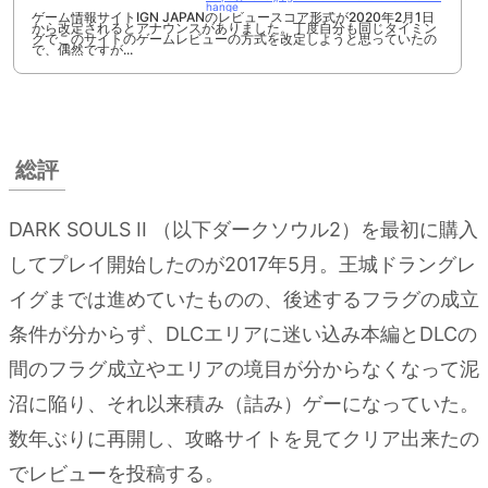
クリ
hange
ゲーム情報サイトIGN JAPANのレビュースコア形式が2020年2月1日
から改定されるとアナウンスがありました。丁度自分も同じタイミン
ア時
グでこのサイトのゲームレビューの方式を改定しようと思っていたの
で、偶然ですが...
スタ
ッツ
総評
DARK SOULS II （以下ダークソウル2）を最初に購入
してプレイ開始したのが2017年5月。王城ドラングレ
イグまでは進めていたものの、後述するフラグの成立
条件が分からず、DLCエリアに迷い込み本編とDLCの
間のフラグ成立やエリアの境目が分からなくなって泥
沼に陥り、それ以来積み（詰み）ゲーになっていた。
数年ぶりに再開し、攻略サイトを見てクリア出来たの
でレビューを投稿する。