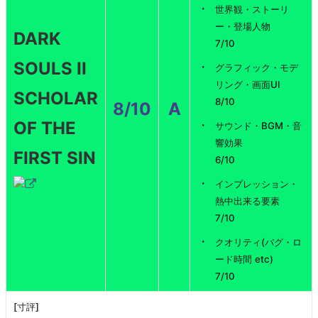
購入
世界観・ストーリ
に迷
ー・登場人物
DARK
って
7/10
いる
SOULS II
グラフィック・モデ
方向
リング・画面UI
SCHOLAR
けの
8/10
8/10
A
情報
OF THE
サウンド・BGM・音
3.1.
響効果
FIRST SIN
この
6/10
ゲー
インプレッション・
ム面
熱中出来る要素
白い
7/10
の？
クオリティ(バグ・ロ
3.2.
ード時間 etc)
死にゲ
7/10
ーって
何？
[寸評]