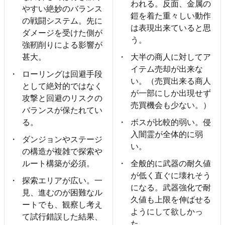
われる。反面、金属の
やすい絶妙のバランス
鎧を着た重々しい動作
の戦闘システム。先に
は表現出来ていると思
ダメージを受けた側が
う。
強靭削りによる影響が
甚大。
大半の商人に対してア
イテム売却が出来な
ローリングは回避手段
い。（売買出来る商人
として絶対的ではなく
が一部にしか出現せず
攻撃と回避のリスクの
売買機会も少ない。）
バランスが保たれてい
る。
ボスが比較的弱い。侵
入闇霊が全体的に弱
ダンジョンやステージ
い。
の構造が複雑で探索や
ルート構築が必須。
全般的に武器の耐久値
が低く直ぐに壊れそう
探索エリアが広い。一
になる。武器強化で耐
見、進むのが困難なル
久値も上限を伸ばせる
ートでも、観察し考え
ようにして欲しかっ
て試行錯誤した結果、
た。