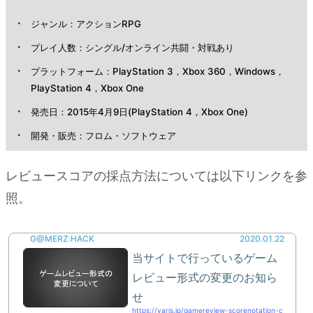
から始
ジャンル：アクションRPG
めれば
いい
プレイ人数：シングル/オンライン共闘・対戦あり
の？
プラットフォーム：PlayStation 3，Xbox 360，Windows，
PlayStation 4，Xbox One
3.6.
PS4以
発売日：2015年4月9日(PlayStation 4，Xbox One)
外は発
開発・販売：フロム・ソフトウェア
売され
てない
レビュースコアの採点方法については以下リンクを参
の？
照。
4.
その
他の
G@MERZ:HACK
2020.01.22
評価
当サイトで行っているゲーム
点
レビュー形式の変更のお知ら
せ
5.
https://varis.jp/gamereview-scorenotation-c