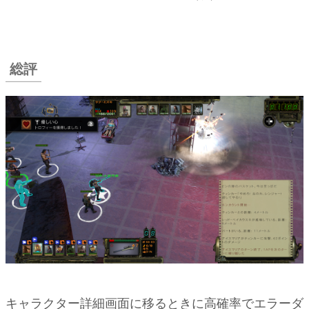
コ
ア
2.
総評
総評
3.
その
他の
評価
点
キャラクター詳細画面に移るときに高確率でエラーダ