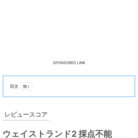
SPONSORED LINK
目次
1.
レ
ビ
レビュースコア
ュ
ー
ウェイストランド2 採点不能
ス