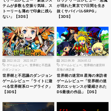
てゲームレビュー「新規シス
ロック ゲームレビュー「悪魔
テムが多数も空振り気味、ス
が現れた東京で7日間を生き
トーリーも薄めで印象に残ら
抜くサバイバルSRPG」
ない」【3DS】
【3DS】
2022.10.22
2022.10.27
2022.09.30
2024.05.12
ゲームレビュー
,
世界樹と不思議
ゲームレビュー
,
世界樹の迷宮III
のダンジョン
星海の来訪者
世界樹と不思議のダンジョン
世界樹の迷宮III 星海の来訪者
ゲームレビュー「ライトに遊
ゲームレビュー「世界樹の迷
べる世界樹系ローグライク」
宮のエッセンスが凝縮された
【3DS】
DS最後の作品」【DS】