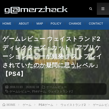
HOME
ABOUT
MAP
POLICY
CHANGE
CONTACT
ゲームレビュー ウェイストランド2
ディレクターズ・カット「アプリケ
ーションエラーが頻発 テストプレイ
されていたのか疑問に思うレベル」
【PS4】
2016.11.03
2020.02.18
ゲームレビュー
ゲームレビュー
,
PS4ゲーム
,
ウェイストランド2
ゲーム
PS4ゲーム
ウェイストランド2
ゲームレビ
HOME