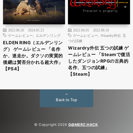
2022.06.26
2024.05.23
2022.06.05
2022.08.16
ゲームレビュー
,
エルデンリング
ゲームレビュー
,
Wizardry外伝 五
つの試練
ELDEN RING（エルデンリン
Wizardry外伝 五つの試練 ゲ
グ） ゲームレビュー 「名作
ームレビュー 「Steamで復活
か、迷走か。ダクソの実質的
したダンジョンRPGの古典的
後継は賛否分かれる超大作」
名作、五つの試練」
【PS4】
【Steam】
Back to Top
© Copyright 2026
G@MERZ:HACK
.