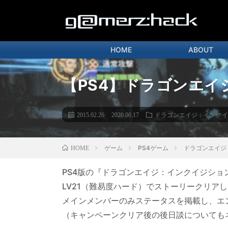
HOME
ABOUT
【PS4】ドラゴンエイ
2015.02.26
2020.06.17
ドラゴンエイジ：インクイ
ゲーム
PS4ゲーム
ドラゴンエイジ
HOME
PS4版の『ドラゴンエイジ：インクイジショ
LV21（難易度ハード）でストーリークリア
メインメンバーのみステータスを掲載し、エ
（キャンペーンクリア後の後日談についても