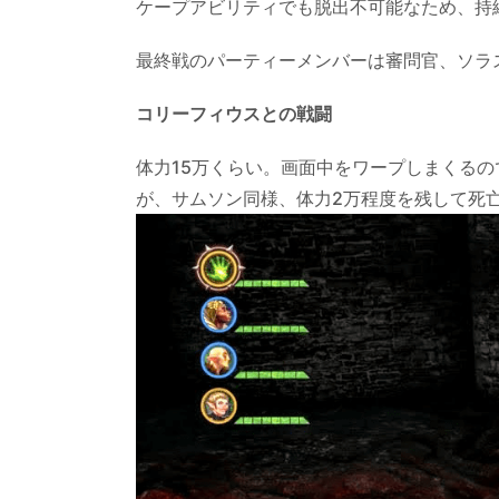
ケープアビリティでも脱出不可能なため、持
バ
ト
最終戦のパーティーメンバーは審問官、ソラ
ル
2.
コリーフィウスとの戦闘
キャ
体力15万くらい。画面中をワープしまくる
ンペ
ーン
が、サムソン同様、体力2万程度を残して死
クリ
ア後
のス
トー
リー
3.
エン
ディ
ング
と後