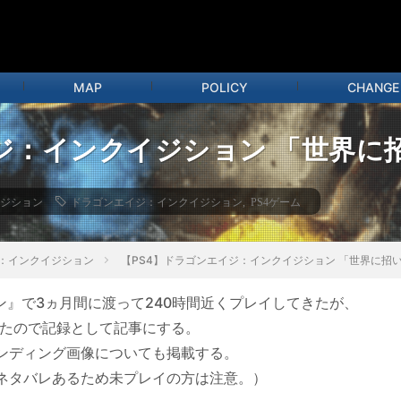
MAP
POLICY
CHANGE
ジ：インクイジション 「世界に
ジション
ドラゴンエイジ：インクイジション
,
PS4ゲーム
：インクイジション
【PS4】ドラゴンエイジ：インクイジション 「世界に招
ン』で3ヵ月間に渡って240時間近くプレイしてきたが、
したので記録として記事にする。
ンディング画像についても掲載する。
ネタバレあるため未プレイの方は注意。）