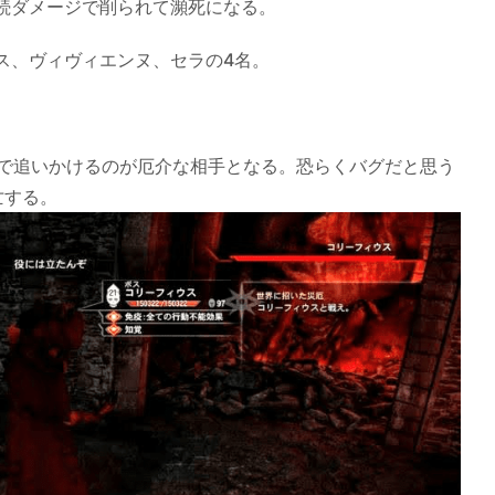
続ダメージで削られて瀕死になる。
ス、ヴィヴィエンヌ、セラの4名。
ので追いかけるのが厄介な相手となる。恐らくバグだと思う
亡する。