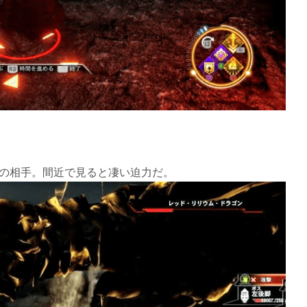
至の相手。間近で見ると凄い迫力だ。