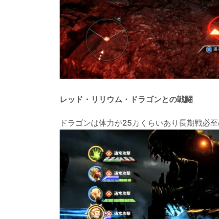
日譚
4.
キャ
ンペ
ーン
クリ
ア時
ステ
レッド・リリウム・ドラゴンとの戦闘
ータ
ス
ドラゴンは体力が25万くらいあり長期戦必