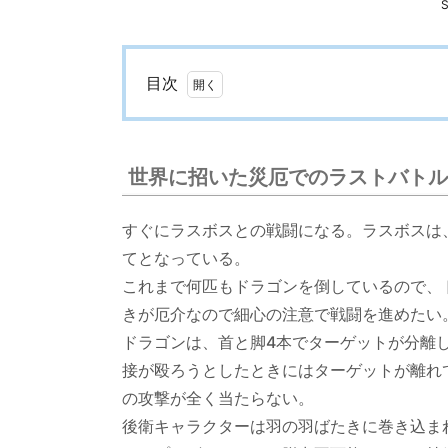
目次
1.
世
界
世界に招いた災厄でのラストバトル
に
招
すぐにラスボスとの戦闘になる。ラスボスは
い
てとなっている。
た
これまで何匹もドラゴンを倒しているので、
災
きが厄介なので細心の注意で戦闘を進めたい
厄
で
ドラゴンは、首と脚4本でターゲットが分離
の
接が殴ろうとしたときにはターゲットが離れ
ラ
の攻撃が全く当たらない。
ス
後衛キャラクターは羽の羽ばたきに巻き込ま
ト